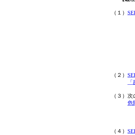
（１）
S
許容する
・通常
（２）
S
「
（３）次の
危
（４）
S