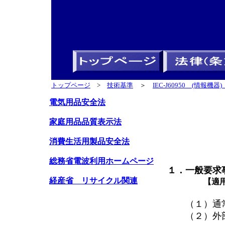
トップページ
>
技術基準
＞
IEC-J60950 (情報
電気用品安全法
家庭用品品質表示法
消費生活用製品安全法
総務省電波利用ホームページ
１．一般要求
経産省 リサイクル関連
【適用規
（１）通常
（２）外部負