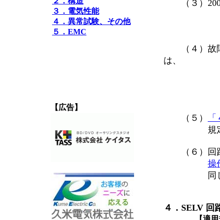
２．構造
（３）200
３．電気性能
・t1の間
４．異常試験、その他
・t1の間
５．EMC
（４）故障後
は、 次
・t1が2
・t1が2
・t1は
【広告】
（５）
「
規定する
（６）回路
操
同じ回路
４．SELV 
【適用規格】JIS