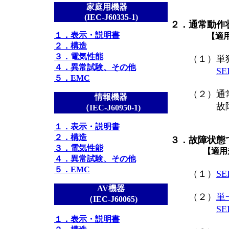
家庭用機器
(IEC-J60335-1)
２．通常動作
１．表示・説明書
【適用規
２．構造
３．電気性能
（１）単
４．異常試験、その他
S
５．EMC
（２）通常
情報機器
故障状
（IEC-J60950-1)
１．表示・説明書
２．構造
３．故障状態
３．電気性能
【適用規格】JIS
４．異常試験、その他
５．EMC
（１）
S
AV機器
（２）
単
（IEC-J60065)
S
１．表示・説明書