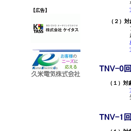
なるよう
【広告】
（２）対象
アクセス
超えないよ
（１）対象
受けな