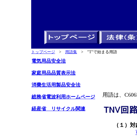
トップページ
>
用語集
> ”T”で始まる用語
電気用品安全法
家庭用品品質表示法
消費生活用製品安全法
用語は、C606
総務省電波利用ホームページ
経産省 リサイクル関連
（１）対象