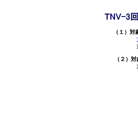
（１）対象
過電圧の
（２）対象：
次の全
・通常